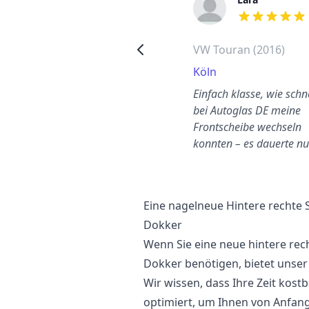
out of 5 stars
out of 5 stars
Opel Agila hintere rechte
VW Touran (2016)
Seitenscheibe wechseln
Köln
Charlottenburg-
Einfach klasse, wie schne
Wilmersdorf
bei Autoglas DE meine
ast die Hälfte billiger als eine
Frontscheibe wechseln
andere Firma
konnten – es dauerte n
Eine nagelneue Hintere rechte 
Dokker
Wenn Sie eine neue hintere rec
Dokker benötigen, bietet unser
Wir wissen, dass Ihre Zeit kost
optimiert, um Ihnen von Anfang