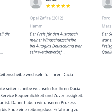
out of 5 stars
Opel Zafira (2012)
Ford 
Hamm
Marz
ll die
Der Preis für den Austausch
Der S
meiner Windschutzscheibe
war e
bei Autoglas Deutschland war
Preisg
u…
sehr wettbewerbsf…
Quali
Seitenscheibe wechseln für Ihren Dacia
hte seitenscheibe wechseln für Ihren Dacia
 Service Bequemlichkeit und Zuverlässigkeit.
bar ist. Daher haben wir unseren Prozess
 bis Ende eine reibungslose Erfahrung zu