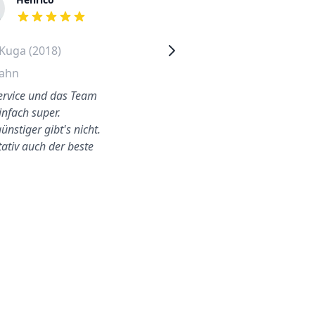
out of 5 stars
out of 5 stars
Kuga (2018)
Volkswagen Passat (2015)
ahn
Schöneberg
ervice und das Team
Der ganze Scheibenwechsel
infach super.
fand zu Hause bei uns statt.
ünstiger gibt's nicht.
Ich war nicht da, aber sie
tativ auch der beste
konnten alles ohn…