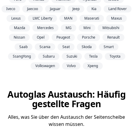
Iveco
Jaecoo
Jaguar
Jeep
Kia
Land Rover
Lexus
LMC Liberty
MAN
Maserati
Maxus
Mazda
Mercedes
MG
Mini
Mitsubishi
Nissan
Opel
Peugeot
Porsche
Renault
Saab
Scania
Seat
Skoda
Smart
SsangYong
Subaru
Suzuki
Tesla
Toyota
Volkswagen
Volvo
Xpeng
Autoglas Austausch: Häufig
gestellte Fragen
Alles, was Sie über den Austausch der Seitenscheibe
wissen müssen.