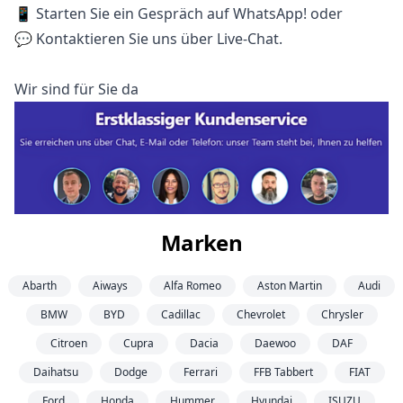
📱 Starten Sie ein Gespräch auf WhatsApp! oder
💬 Kontaktieren Sie uns über Live-Chat.
Wir sind für Sie da
Marken
Abarth
Aiways
Alfa Romeo
Aston Martin
Audi
BMW
BYD
Cadillac
Chevrolet
Chrysler
Citroen
Cupra
Dacia
Daewoo
DAF
Daihatsu
Dodge
Ferrari
FFB Tabbert
FIAT
Ford
Honda
Hummer
Hyundai
ISUZU