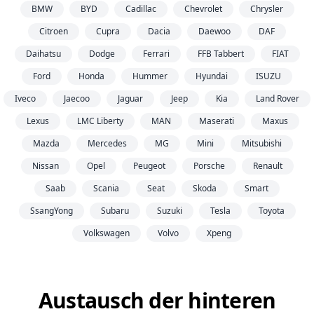
BMW
BYD
Cadillac
Chevrolet
Chrysler
Citroen
Cupra
Dacia
Daewoo
DAF
Daihatsu
Dodge
Ferrari
FFB Tabbert
FIAT
Ford
Honda
Hummer
Hyundai
ISUZU
Iveco
Jaecoo
Jaguar
Jeep
Kia
Land Rover
Lexus
LMC Liberty
MAN
Maserati
Maxus
Mazda
Mercedes
MG
Mini
Mitsubishi
Nissan
Opel
Peugeot
Porsche
Renault
Saab
Scania
Seat
Skoda
Smart
SsangYong
Subaru
Suzuki
Tesla
Toyota
Volkswagen
Volvo
Xpeng
Austausch der hinteren