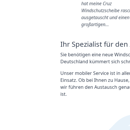
reundlich und unkompliziert.
hat meine Cruz
Preis war super. Das Team
Windschutzscheibe rasc
och toller!
ausgetauscht und einen
großartigen…
Ihr Spezialist für de
Sie benötigen eine neue Winds
Deutschland kümmert sich schn
Unser mobiler Service ist in al
Einsatz. Ob bei Ihnen zu Hause
wir führen den Austausch gena
ist.