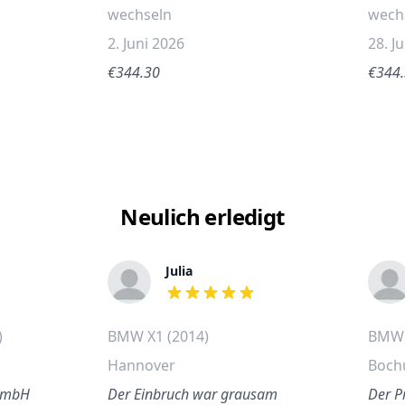
wechseln
wech
2. Juni 2026
28. Ju
€344.30
€344
Neulich erledigt
Julia
out of 5 stars
)
BMW X1 (2014)
BMW 
Hannover
Boc
 GmbH
Der Einbruch war grausam
Der P