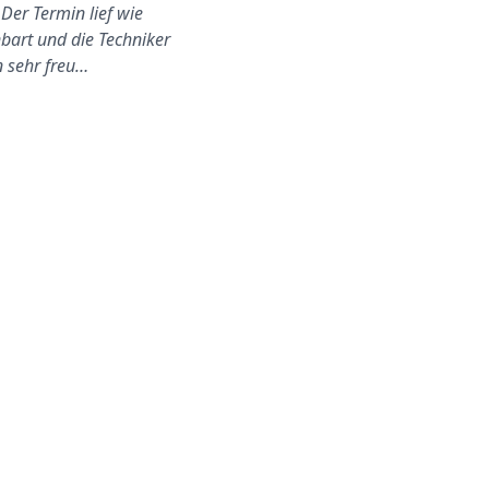
 Der Termin lief wie
und haben mich auf dem
nbart und die Techniker
Laufenden gehalten bezüglic
 sehr freu…
seiner Ankuftszeit