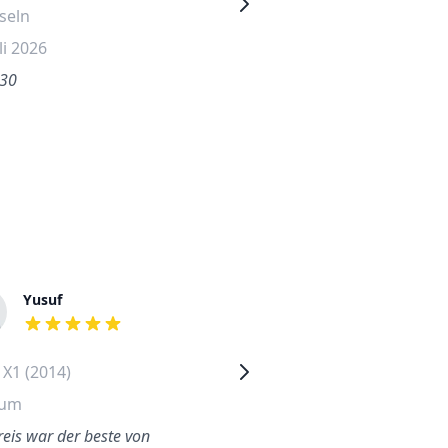
seln
wechseln
li 2026
31. Mai 2026
.30
€344.30
Yusuf
Henriette
out of 5 stars
out of 5 stars
X1 (2014)
Volkswagen Passat (2017)
hum
Friedrichshain
reis war der beste von
Der Techniker war freundlich