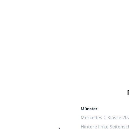
Frankfurt
Münster
Mercedes B Klasse 2017
Mercedes C Klasse 20
Hintere linke Seitenscheibe
Hintere linke Seitensc