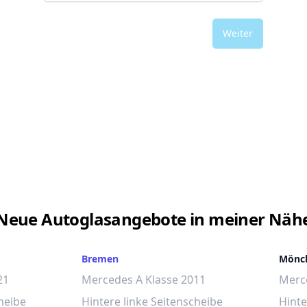
Weiter
Neue Autoglasangebote in meiner Näh
Bremen
Mönc
21
Mercedes A Klasse 2011
Merce
heibe
Hintere linke Seitenscheibe
Hinte