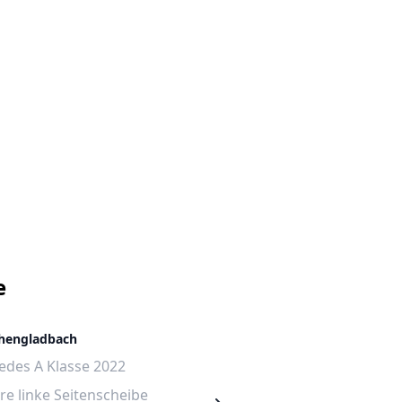
e
hengladbach
Gelsenkirchen
des A Klasse 2022
Mercedes A Klasse 2018
re linke Seitenscheibe
Hintere linke Seitenscheib