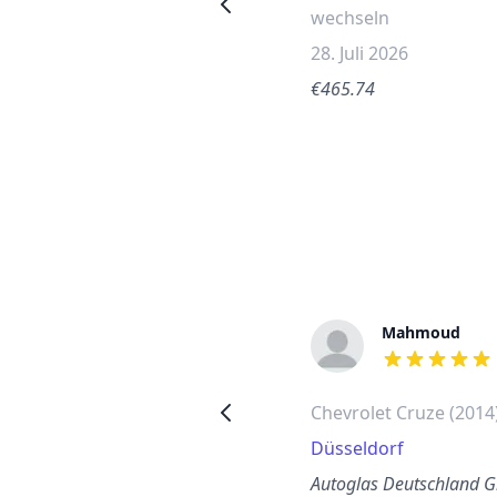
wechseln
wechseln
10. Mai 2026
28. Juli 2026
€403.71
€465.74
Karl
Mahmoud
out of 5 stars
out of 5 stars
Toyota Aygo hintere linke
Chevrolet Cruze (2014
Seitenscheibe wechseln
Düsseldorf
Hannover
Autoglas Deutschland