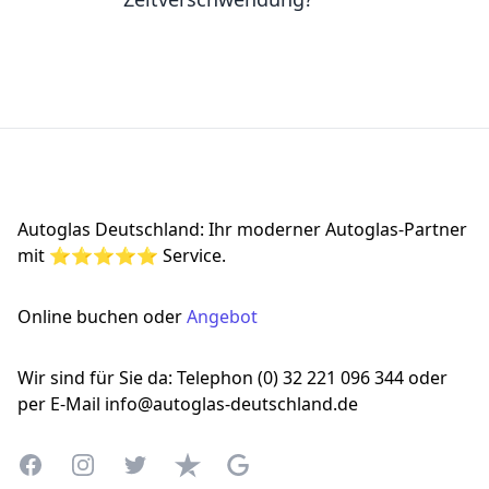
Footer
Autoglas Deutschland: Ihr moderner Autoglas-Partner
mit ⭐⭐⭐⭐⭐ Service.
Online buchen oder
Angebot
Wir sind für Sie da: Telephon (0) 32 221 096 344 oder
per E-Mail info@autoglas-deutschland.de
Facebook
Instagram
Twitter
Trustpilot
Google Business Profile