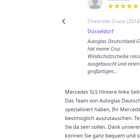
out of 5 stars
out of 5 stars
Toyota Aygo hintere linke
Chevrolet Cruze (2014
Seitenscheibe wechseln
Düsseldorf
Hannover
Autoglas Deutschland
reundlich und unkompliziert.
hat meine Cruz
Preis war super. Das Team
Windschutzscheibe rasc
och toller!
ausgetauscht und einen
großartigen…
Mercedes SLS Hintere linke Sei
Das Team von Autoglas Deutschl
spezialisiert haben, Ihr Merced
bestmöglich auszutauschen. Tei
Sie da sein sollen. Dank unser
können Sie ganz bequem und si