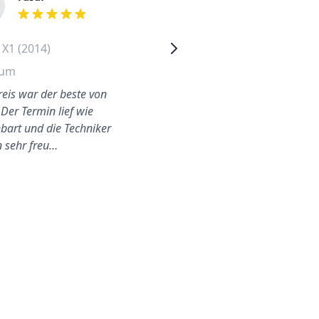
out of 5 stars
out of 5 stars
X1 (2014)
Volkswagen Passat (2017)
hum
Friedrichshain
reis war der beste von
Der Techniker war freundlich
 Der Termin lief wie
und haben mich auf dem
nbart und die Techniker
Laufenden gehalten bezüglic
 sehr freu…
seiner Ankuftszeit