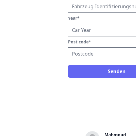
Year
*
Post code
*
Senden
Karl
Mahmoud