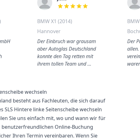
out of 5 stars
)
BMW X1 (2014)
BMW 
Hannover
Boc
 GmbH
Der Einbruch war grausam
Der P
aber Autoglas Deutschland
allen.
h
konnte den Tag retten mit
verei
ihrem tollen Team und …
waren
tenscheibe wechseln
and besteht aus Fachleuten, die sich darauf
es SLS Hintere linke Seitenscheibe wechseln
len Sie uns einfach mit, wo und wann wir für
er benutzerfreundlichen Online-Buchung
cher Ihren Termin vereinbaren. Wenn Sie