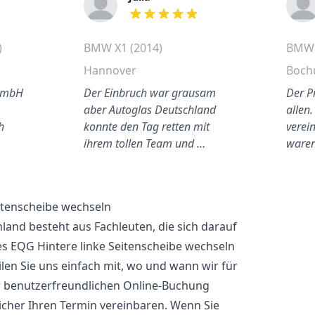
out of 5 stars
)
BMW X1 (2014)
BMW 
Hannover
Boc
 GmbH
Der Einbruch war grausam
Der P
aber Autoglas Deutschland
allen.
h
konnte den Tag retten mit
verei
ihrem tollen Team und …
waren
itenscheibe wechseln
and besteht aus Fachleuten, die sich darauf
des EQG Hintere linke Seitenscheibe wechseln
len Sie uns einfach mit, wo und wann wir für
er benutzerfreundlichen Online-Buchung
cher Ihren Termin vereinbaren. Wenn Sie