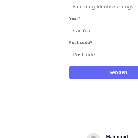
Year
*
Post code
*
Senden
Karl
Mahmoud