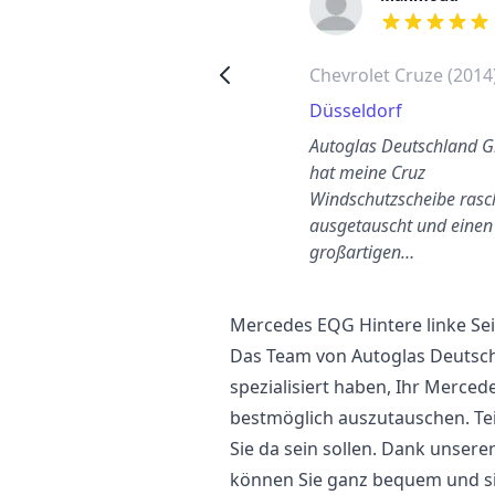
out of 5 stars
out of 5 stars
Toyota Aygo hintere linke
Chevrolet Cruze (2014
Seitenscheibe wechseln
Düsseldorf
Hannover
Autoglas Deutschland
reundlich und unkompliziert.
hat meine Cruz
Preis war super. Das Team
Windschutzscheibe rasc
och toller!
ausgetauscht und einen
großartigen…
Mercedes EQG Hintere linke Se
Das Team von Autoglas Deutschl
spezialisiert haben, Ihr Merce
bestmöglich auszutauschen. Tei
Sie da sein sollen. Dank unser
können Sie ganz bequem und si