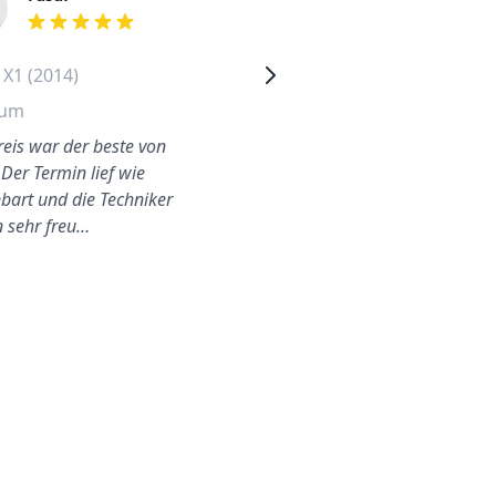
out of 5 stars
out of 5 stars
X1 (2014)
Volkswagen Passat (2017)
hum
Friedrichshain
reis war der beste von
Der Techniker war freundlich
 Der Termin lief wie
und haben mich auf dem
nbart und die Techniker
Laufenden gehalten bezüglic
 sehr freu…
seiner Ankuftszeit