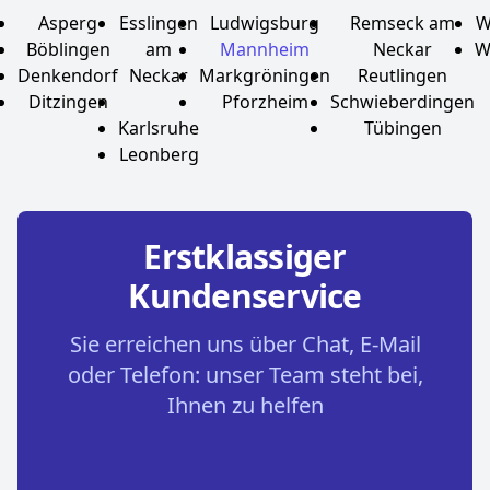
Asperg
Esslingen
Ludwigsburg
Remseck am
W
Böblingen
am
Mannheim
Neckar
W
Denkendorf
Neckar
Markgröningen
Reutlingen
Ditzingen
Pforzheim
Schwieberdingen
Karlsruhe
Tübingen
Leonberg
Erstklassiger
Kundenservice
Sie erreichen uns über Chat, E-Mail
oder Telefon: unser Team steht bei,
Ihnen zu helfen