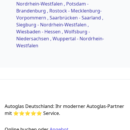
Nordrhein-Westfalen
, Potsdam -
Brandenburg
, Rostock - Mecklenburg-
Vorpommern
, Saarbrücken - Saarland
,
Siegburg - Nordrhein-Westfalen
,
Wiesbaden - Hessen
, Wolfsburg -
Niedersachsen
, Wuppertal - Nordrhein-
Westfalen
Footer
Autoglas Deutschland: Ihr moderner Autoglas-Partner
mit ⭐⭐⭐⭐⭐ Service.
Online buchen oder
Angebot