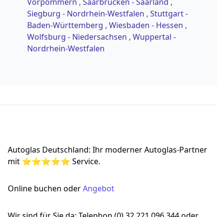
Vorpommern
, Saarbrücken - Saarland
,
Siegburg - Nordrhein-Westfalen
, Stuttgart -
Baden-Württemberg
, Wiesbaden - Hessen
,
Wolfsburg - Niedersachsen
, Wuppertal -
Nordrhein-Westfalen
Footer
Autoglas Deutschland: Ihr moderner Autoglas-Partner
mit ⭐⭐⭐⭐⭐ Service.
Online buchen oder
Angebot
Wir sind für Sie da: Telephon (0) 32 221 096 344 oder