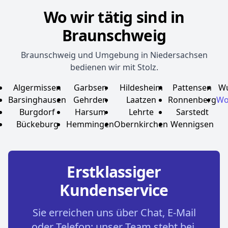
Wo wir tätig sind in
Braunschweig
Braunschweig und Umgebung in Niedersachsen
bedienen wir mit Stolz.
Algermissen
Garbsen
Hildesheim
Pattensen
Wu
Barsinghausen
Gehrden
Laatzen
Ronnenberg
Wo
Burgdorf
Harsum
Lehrte
Sarstedt
Bückeburg
Hemmingen
Obernkirchen
Wennigsen
Erstklassiger
Kundenservice
Sie erreichen uns über Chat, E-Mail
oder Telefon: unser Team steht bei,