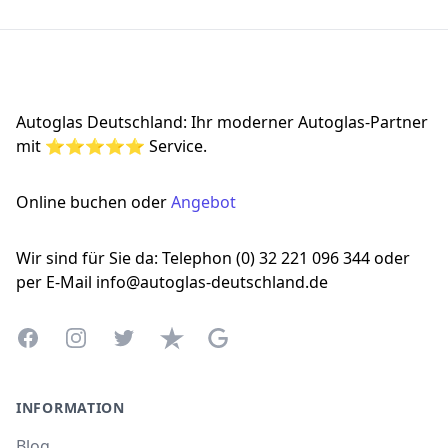
Footer
Autoglas Deutschland: Ihr moderner Autoglas-Partner
mit ⭐⭐⭐⭐⭐ Service.
Online buchen oder
Angebot
Wir sind für Sie da: Telephon (0) 32 221 096 344 oder
per E-Mail info@autoglas-deutschland.de
Facebook
Instagram
Twitter
Trustpilot
Google Business Profile
INFORMATION
Blog