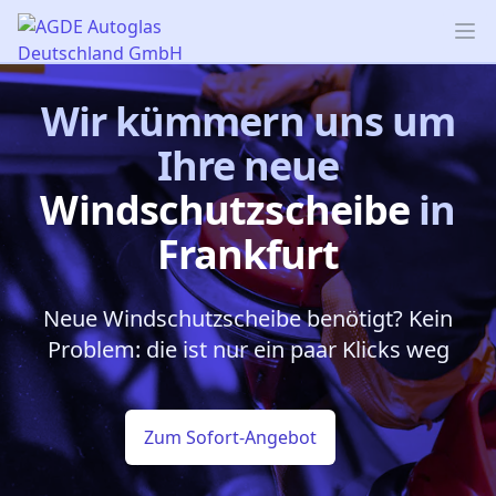
AGDE Autoglas Deutschland GmbH
Op
Wir kümmern uns um
Ihre neue
Windschutzscheibe
in
Frankfurt
Neue Windschutzscheibe benötigt? Kein
Problem: die ist nur ein paar Klicks weg
Zum Sofort-Angebot