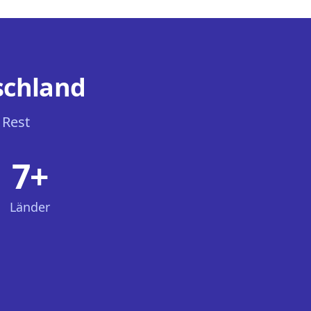
schland
 Rest
7+
Länder