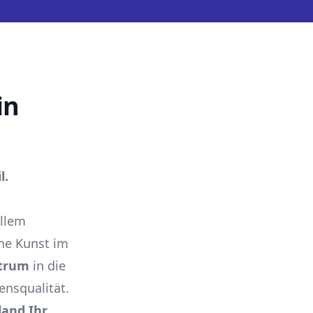
in
l.
ellem
ne Kunst im
trum
in die
ensqualität.
land Ihr