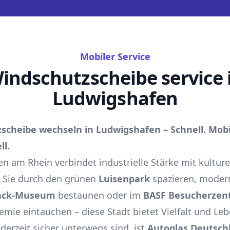
Mobiler Service
indschutzscheibe service 
Ludwigshafen
scheibe wechseln in Ludwigshafen – Schnell. Mobi
ll.
n am Rhein verbindet industrielle Stärke mit kultur
 Sie durch den grünen
Luisenpark
spazieren, moder
ack-Museum
bestaunen oder im
BASF Besucherzen
emie eintauchen – diese Stadt bietet Vielfalt und Leb
ederzeit sicher unterwegs sind, ist
Autoglas Deutsch