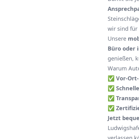
Ansprechpa
Steinschläg
wir sind für
Unsere
mob
Büro oder 
genießen, k
Warum Auto
✅
Vor-Ort
✅
Schnell
✅
Transpa
✅
Zertifi
Jetzt bequ
Ludwigshafen
verlassen k