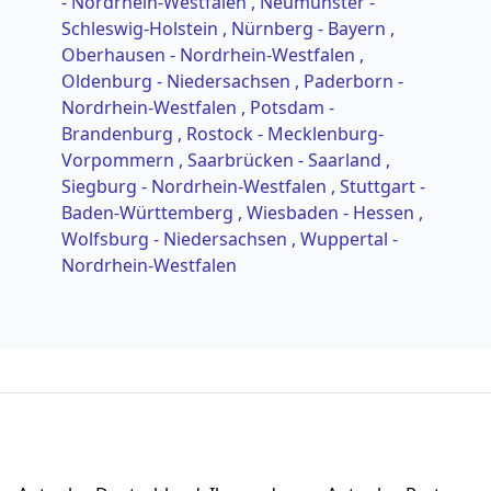
- Nordrhein-Westfalen
, Neumünster -
Schleswig-Holstein
, Nürnberg - Bayern
,
Oberhausen - Nordrhein-Westfalen
,
Oldenburg - Niedersachsen
, Paderborn -
Nordrhein-Westfalen
, Potsdam -
Brandenburg
, Rostock - Mecklenburg-
Vorpommern
, Saarbrücken - Saarland
,
Siegburg - Nordrhein-Westfalen
, Stuttgart -
Baden-Württemberg
, Wiesbaden - Hessen
,
Wolfsburg - Niedersachsen
, Wuppertal -
Nordrhein-Westfalen
Footer