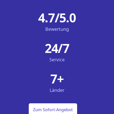
4.7/5.0
Bewertung
24/7
Service
7+
Länder
Zum Sofort-Angebot