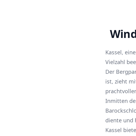
Wind
Kassel, ein
Vielzahl be
Der Bergpa
ist, zieht 
prachtvolle
Inmitten de
Barockschlo
diente und 
Kassel biet