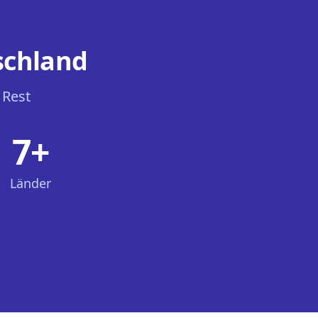
schland
 Rest
7+
Länder