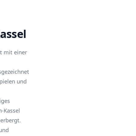
assel
t mit einer
sgezeichnet
pielen und
iges
n-Kassel
erbergt.
 und