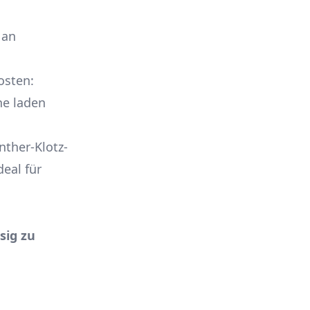
 an
osten:
ne laden
ther-Klotz-
eal für
sig zu