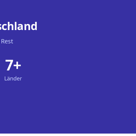
schland
 Rest
7+
Länder