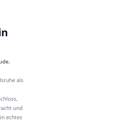
in
ude.
lsruhe als
chloss,
racht und
in echtes