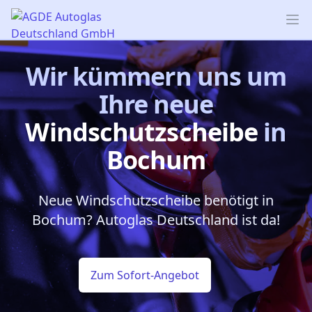
AGDE Autoglas Deutschland GmbH
Op
Wir kümmern uns um
Ihre neue
Windschutzscheibe
in
Bochum
Neue Windschutzscheibe benötigt in
Bochum? Autoglas Deutschland ist da!
Zum Sofort-Angebot