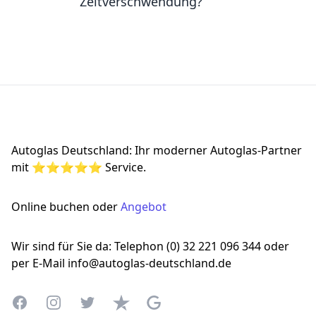
Zeitverschwendung?
Footer
Autoglas Deutschland: Ihr moderner Autoglas-Partner
mit ⭐⭐⭐⭐⭐ Service.
Online buchen oder
Angebot
Wir sind für Sie da: Telephon (0) 32 221 096 344 oder
per E-Mail info@autoglas-deutschland.de
Facebook
Instagram
Twitter
Trustpilot
Google Business Profile