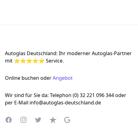
Footer
Autoglas Deutschland: Ihr moderner Autoglas-Partner
mit ⭐⭐⭐⭐⭐ Service.
Online buchen oder
Angebot
Wir sind für Sie da: Telephon (0) 32 221 096 344 oder
per E-Mail info@autoglas-deutschland.de
Facebook
Instagram
Twitter
Trustpilot
Google Business Profile