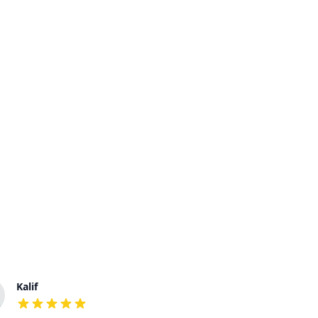
Kalif
Eva
out of 5 stars
out of 5 stars