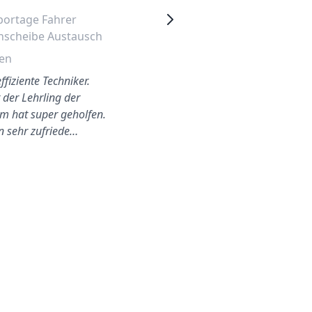
portage Fahrer
Kia Sportage 2006 Fahrer
nscheibe Austausch
Seitenfenster Wechseln
en
Hagen
ffiziente Techniker.
Sehr gute Leistung! Weiter so
 der Lehrling der
m hat super geholfen.
in sehr zufriede…