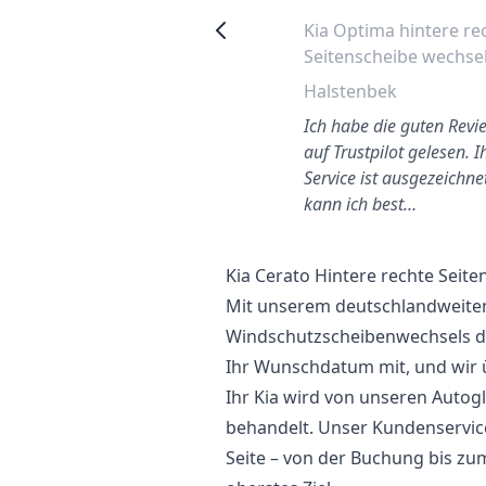
Kia Sportage 2006 Fahrer
Kia Optima hintere re
Seitenfenster Wechseln
Seitenscheibe wechse
Hagen
Halstenbek
ehr gute Leistung! Weiter so.
Ich habe die guten Revi
auf Trustpilot gelesen. I
Service ist ausgezeichne
kann ich best…
Kia Cerato Hintere rechte Seit
Mit unserem deutschlandweiten
Windschutzscheibenwechsels der
Ihr Wunschdatum mit, und wir
Ihr Kia wird von unseren Autogl
behandelt. Unser Kundenservice
Seite – von der Buchung bis zum