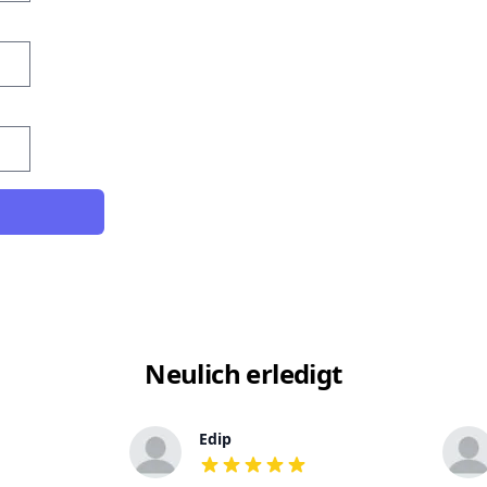
Neulich erledigt
Edip
out of 5 stars