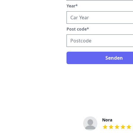
Year
*
Post code
*
Senden
Eva
Nora
out of 5 stars
out of 5 stars