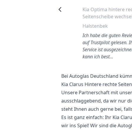
Kia Sportage 2006 Fahrer
Kia Optima hintere re
Seitenfenster Wechseln
Seitenscheibe wechse
Hagen
Halstenbek
ehr gute Leistung! Weiter so.
Ich habe die guten Revi
auf Trustpilot gelesen. I
Service ist ausgezeichne
kann ich best…
Bei Autoglas Deutschland kümme
Kia Clarus Hintere rechte Seite
Unsere Partnerschaft mit unser
ausschlaggebend, da wir nur d
steht Ihnen auch gerne bei, fal
Es ist ganz einfach: Ihr Kia Cl
wir ins Spiel! Wir sind die Auto