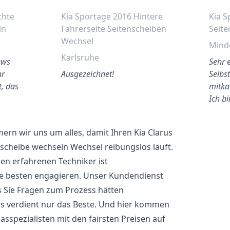
chte
Kia Sportage 2016 Hintere
Kia S
ln
Fahrerseite Seitenscheiben
Seite
Wechsel
Mind
Karlsruhe
ews
Sehr e
hr
Ausgezeichnet!
Selbst
t, das
mitka
Ich b
rn wir uns um alles, damit Ihren Kia Clarus
nscheibe wechseln Wechsel reibungslos läuft.
en erfahrenen Techniker ist
ie besten engagieren. Unser Kundendienst
ls Sie Fragen zum Prozess hätten
arus verdient nur das Beste. Und hier kommen
glasspezialisten mit den fairsten Preisen auf