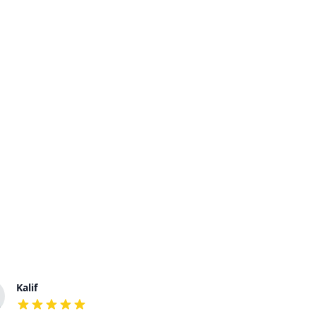
Kalif
Eva
out of 5 stars
out of 5 stars