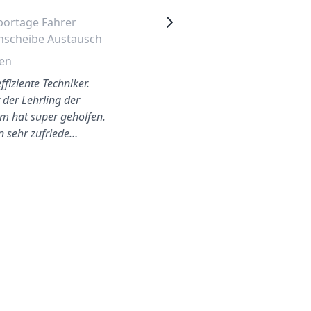
portage Fahrer
Kia Sportage 2006 Fahrer
nscheibe Austausch
Seitenfenster Wechseln
en
Hagen
ffiziente Techniker.
Sehr gute Leistung! Weiter so
 der Lehrling der
m hat super geholfen.
in sehr zufriede…