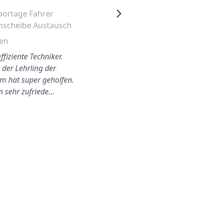
portage Fahrer
Kia Sportage 2006 Fahrer
nscheibe Austausch
Seitenfenster Wechseln
en
Hagen
ffiziente Techniker.
Sehr gute Leistung! Weiter so
 der Lehrling der
m hat super geholfen.
in sehr zufriede…