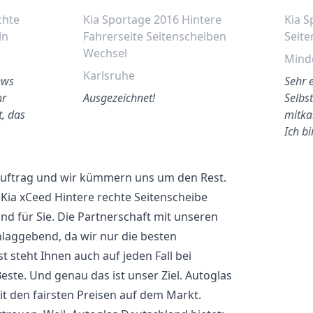
chte
Kia Sportage 2016 Hintere
Kia S
ln
Fahrerseite Seitenscheiben
Seite
Wechsel
Mind
Karlsruhe
ews
Sehr e
hr
Ausgezeichnet!
Selbst
t, das
mitka
Ich b
 Auftrag und wir kümmern uns um den Rest.
 Kia xCeed Hintere rechte Seitenscheibe
 für Sie. Die Partnerschaft mit unseren
hlaggebend, da wir nur die besten
 steht Ihnen auch auf jeden Fall bei
Beste. Und genau das ist unser Ziel. Autoglas
it den fairsten Preisen auf dem Markt.