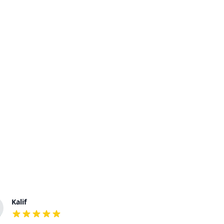
Kalif
Eva
out of 5 stars
out of 5 stars