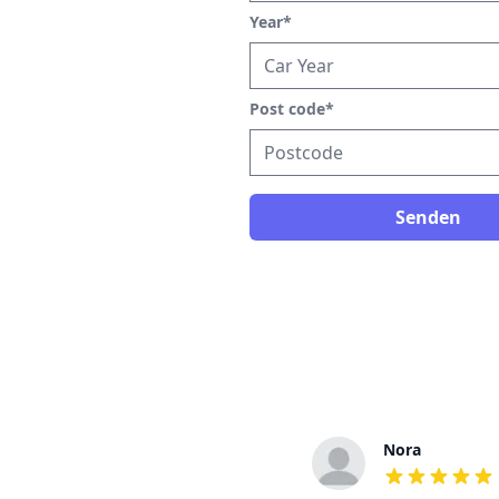
Year
*
Post code
*
Senden
Eva
Nora
out of 5 stars
out of 5 stars