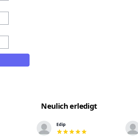
Neulich erledigt
Edip
out of 5 stars