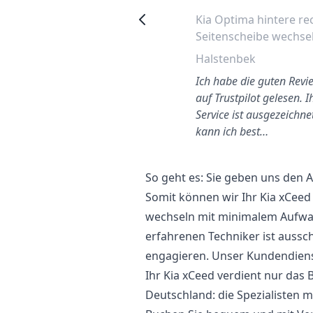
Kia Sportage 2006 Fahrer
Kia Optima hintere re
Seitenfenster Wechseln
Seitenscheibe wechse
Hagen
Halstenbek
ehr gute Leistung! Weiter so.
Ich habe die guten Revi
auf Trustpilot gelesen. I
Service ist ausgezeichne
kann ich best…
So geht es: Sie geben uns den
Somit können wir Ihr Kia xCeed
wechseln mit minimalem Aufwand
erfahrenen Techniker ist aussc
engagieren. Unser Kundendienst
Ihr Kia xCeed verdient nur das 
Deutschland: die Spezialisten m