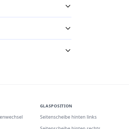
GLASPOSITION
benwechsel
Seitenscheibe hinten links
Seitenscheibe hinten rechts