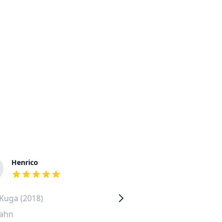
Henrico
Petra
out of 5 stars
out of 5 stars
Kuga (2018)
Volkswagen Passat (2015)
ahn
Schöneberg