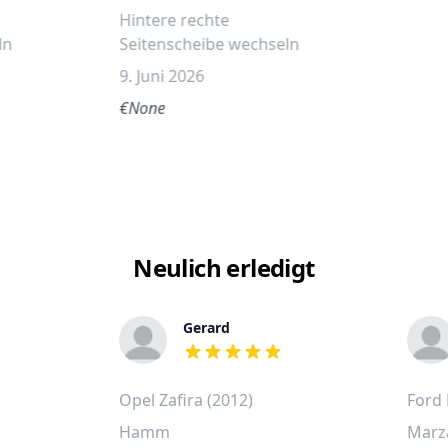
Hintere rechte
ln
Seitenscheibe wechseln
9. Juni 2026
€None
Neulich erledigt
Gerard
out of 5 stars
Opel Zafira (2012)
Ford 
Hamm
Marz