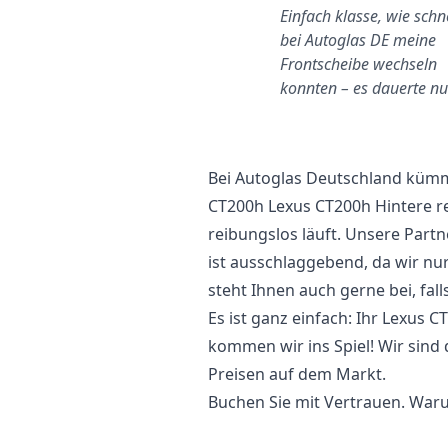
Charlottenburg-
Einfach klasse, wie schne
Wilmersdorf
bei Autoglas DE meine
ast die Hälfte billiger als eine
Frontscheibe wechseln
andere Firma
konnten – es dauerte n
Bei Autoglas Deutschland kümme
CT200h Lexus CT200h Hintere r
reibungslos läuft. Unsere Part
ist ausschlaggebend, da wir nu
steht Ihnen auch gerne bei, fal
Es ist ganz einfach: Ihr Lexus 
kommen wir ins Spiel! Wir sind 
Preisen auf dem Markt.
Buchen Sie mit Vertrauen. Waru