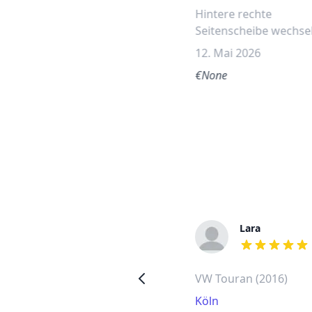
Hintere rechte
Seitenscheibe wechse
12. Mai 2026
€None
Walter
Lara
out of 5 stars
out of 5 stars
Opel Agila hintere rechte
VW Touran (2016)
Seitenscheibe wechseln
Köln