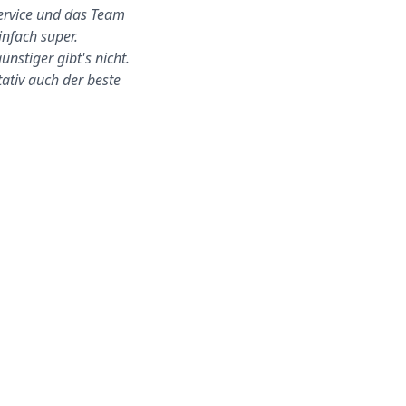
ervice und das Team
Der ganze Scheibenwechsel
infach super.
fand zu Hause bei uns statt.
ünstiger gibt's nicht.
Ich war nicht da, aber sie
tativ auch der beste
konnten alles ohn…