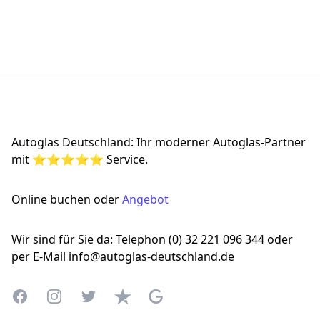
Footer
Autoglas Deutschland: Ihr moderner Autoglas-Partner
mit ⭐⭐⭐⭐⭐ Service.
Online buchen oder
Angebot
Wir sind für Sie da: Telephon (0) 32 221 096 344 oder
per E-Mail info@autoglas-deutschland.de
Facebook
Instagram
Twitter
Trustpilot
Google Business Profile