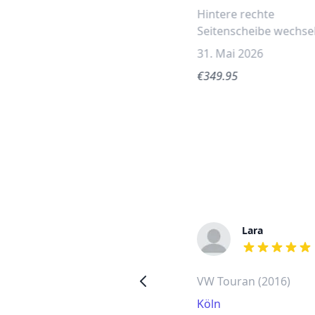
Hintere rechte
Seitenscheibe wechse
31. Mai 2026
€349.95
Walter
Lara
out of 5 stars
out of 5 stars
Opel Agila hintere rechte
VW Touran (2016)
Seitenscheibe wechseln
Köln