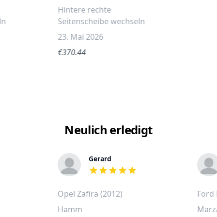
Hintere rechte
ln
Seitenscheibe wechseln
23. Mai 2026
€370.44
Neulich erledigt
Gerard
out of 5 stars
Opel Zafira (2012)
Ford 
Hamm
Marz