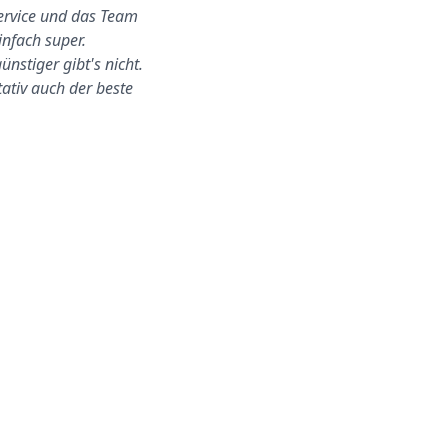
ervice und das Team
Der ganze Scheibenwechsel
infach super.
fand zu Hause bei uns statt.
ünstiger gibt's nicht.
Ich war nicht da, aber sie
tativ auch der beste
konnten alles ohn…