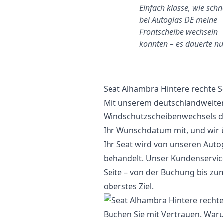
Charlottenburg-
Einfach klasse, wie schne
Wilmersdorf
bei Autoglas DE meine
ast die Hälfte billiger als eine
Frontscheibe wechseln
andere Firma
konnten – es dauerte n
Seat Alhambra Hintere rechte 
Mit unserem deutschlandweiten
Windschutzscheibenwechsels der
Ihr Wunschdatum mit, und wir
Ihr Seat wird von unseren Autog
behandelt. Unser Kundenservice
Seite – von der Buchung bis zum
oberstes Ziel.
Buchen Sie mit Vertrauen. Waru