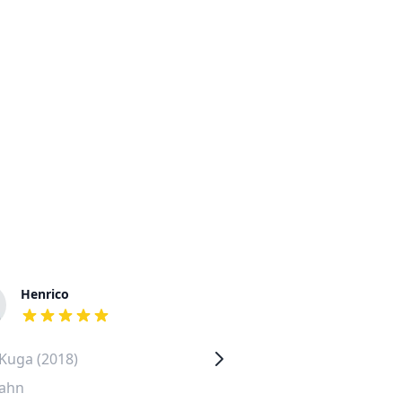
Henrico
Petra
out of 5 stars
out of 5 stars
Kuga (2018)
Volkswagen Passat (2015)
ahn
Schöneberg