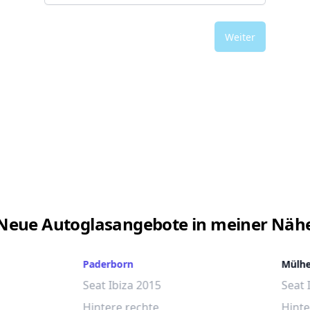
Weiter
Neue Autoglasangebote in meiner Näh
Paderborn
Mülh
Seat Ibiza 2015
Seat 
Hintere rechte
Hinte