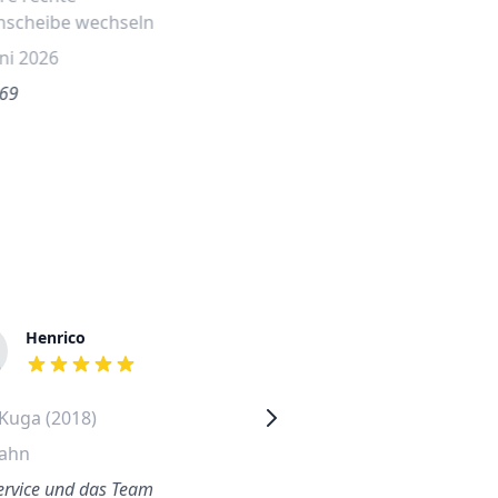
nscheibe wechseln
uni 2026
.69
Henrico
Petra
out of 5 stars
out of 5 stars
Kuga (2018)
Volkswagen Passat (2015)
ahn
Schöneberg
ervice und das Team
Der ganze Scheibenwechsel