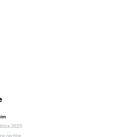
e
eim
Ibiza 2020
re rechte