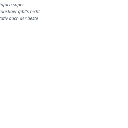
infach super.
fand zu Hause bei uns statt.
ünstiger gibt's nicht.
Ich war nicht da, aber sie
tativ auch der beste
konnten alles ohn…