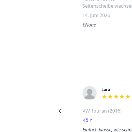
Seitenscheibe wechse
14. Juni 2026
€None
Walter
Lara
out of 5 stars
out of 5 stars
Opel Agila hintere rechte
VW Touran (2016)
Seitenscheibe wechseln
Köln
Charlottenburg-
Einfach klasse, wie schne