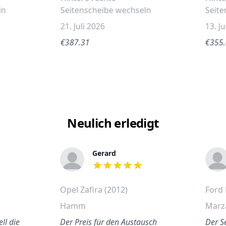
ln
Seitenscheibe wechseln
Seite
21. Juli 2026
13. J
€387.31
€355
Neulich erledigt
Gerard
out of 5 stars
Opel Zafira (2012)
Ford 
Hamm
Marz
ll die
Der Preis für den Austausch
Der S