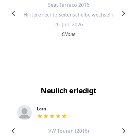
Seat Tarraco 2016
Hintere rechte Seitenscheibe wechseln
26. Juni 2026
€None
Neulich erledigt
Lara
out of 5 stars
VW Touran (2016)