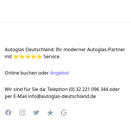
Footer
Autoglas Deutschland: Ihr moderner Autoglas-Partner
mit ⭐⭐⭐⭐⭐ Service.
Online buchen oder
Angebot
Wir sind für Sie da: Telephon (0) 32 221 096 344 oder
per E-Mail info@autoglas-deutschland.de
Facebook
Instagram
Twitter
Trustpilot
Google Business Profile