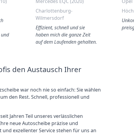
10)
Mercedes EQC (2020)
Opel 
Charlottenburg-
Höch
Wilmersdorf
ch
Unkom
G
Effizient, schnell und sie
preis
 und
haben mich die ganze Zeit
auf dem Laufenden gehalten.
ofis den Austausch Ihrer
scheibe war noch nie so einfach: Sie wählen
m den Rest. Schnell, professionell und
it Jahren Teil unseres verlässlichen
Ihre neue Autoscheibe präzise und
t und exzellenter Service stehen für uns an