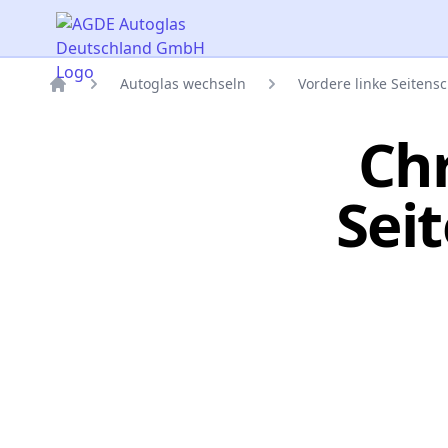
AGDE Autoglas Deutschland GmbH
Autoglas wechseln
Vordere linke Seitens
Titelseite
Chr
Sei