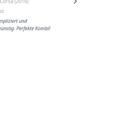
Corsa (2016)
Skoda Octavia (2017)
st
Gallusviertel
pliziert und
Ein tolles Team das alles
günstig. Perfekte Kombi!
sauber, freundlich und zügig
bei uns zu Hause
durchgeführt hat. Besten Da