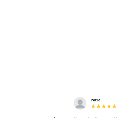
Heiko
Petra
out of 5 stars
out of 5 stars