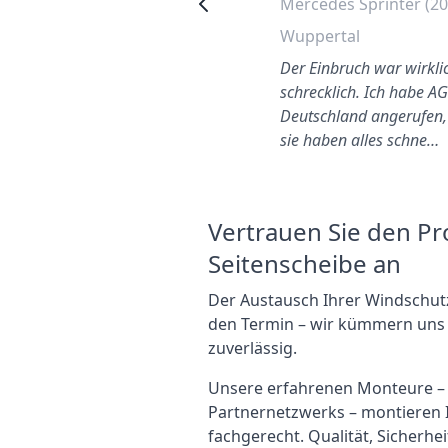
Seat Alhambra vordere
Mercedes Sprinter (20
linke Seitenscheibe
Wuppertal
wechseln
Der Einbruch war wirkli
Bottrop
schrecklich. Ich habe A
Terminvereinbarung nach
Deutschland angerufen,
Belieben und Ort. Umtausch
sie haben alles schne…
auber und professionell
durchgeführt
Vertrauen Sie den Pr
Seitenscheibe an
Der Austausch Ihrer Windschutz
den Termin – wir kümmern uns u
zuverlässig.
Unsere erfahrenen Monteure – se
Partnernetzwerks – montieren 
fachgerecht. Qualität, Sicherhei