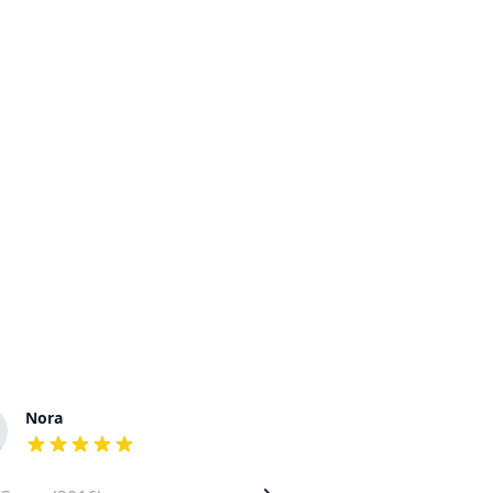
Nora
Nicholas
out of 5 stars
out of 5 stars