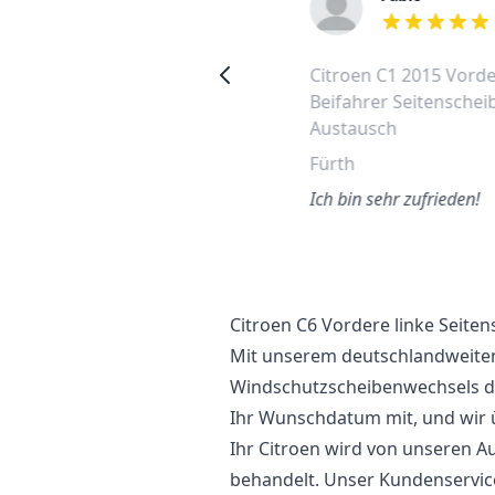
out of 5 stars
out of 5 stars
Peugeot 108 vordere linke
Citroen C1 2015 Vord
Seitenscheibe wechseln
Beifahrer Seitenschei
Austausch
Lankwitz
Fürth
So einfach. Man bekommt ein
ofortiges Angebot und bucht
Ich bin sehr zufrieden!
nline! Exzellenter Service von
Anfang an.
Citroen C6 Vordere linke Seite
Mit unserem deutschlandweiten
Windschutzscheibenwechsels der
Ihr Wunschdatum mit, und wir
Ihr Citroen wird von unseren Au
behandelt. Unser Kundenservice