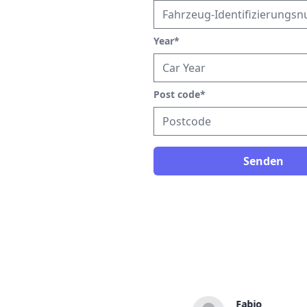
Year
*
Post code
*
Senden
Janus
Fabio