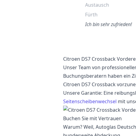
Austausch
Lankwitz
Fürth
So einfach. Man bekommt ein
ofortiges Angebot und bucht
Ich bin sehr zufrieden!
nline! Exzellenter Service von
Anfang an.
Citroen DS7 Crossback Vordere 
Unser Team von professionelle
Buchungsberatern haben ein Zi
Citroen DS7 Crossback vorzune
Unsere Garantie: Eine reibungs
Seitenscheibenwechsel
mit uns
Buchen Sie mit Vertrauen
Warum? Weil, Autoglas Deutschl
bundesweite Abdeckung