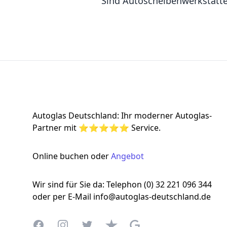
Sind Autoscheibenwerkstätt
Footer
Autoglas Deutschland: Ihr moderner Autoglas-
Partner mit ⭐⭐⭐⭐⭐ Service.
Online buchen oder
Angebot
Wir sind für Sie da: Telephon (0) 32 221 096 344
oder per E-Mail info@autoglas-deutschland.de
Facebook
Instagram
Twitter
Trustpilot
Google Business Profile