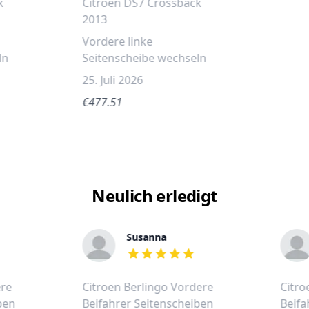
k
Citroen DS7 Crossback
2013
Vordere linke
ln
Seitenscheibe wechseln
25. Juli 2026
€477.51
Neulich erledigt
Susanna
out of 5 stars
ere
Citroen Berlingo Vordere
Citro
ben
Beifahrer Seitenscheiben
Beifa