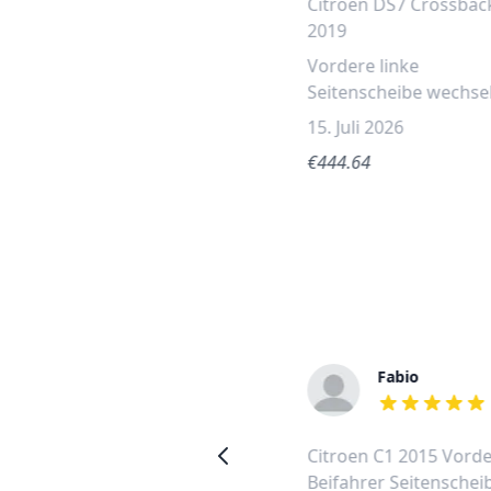
Citroen DS7 Crossbac
2019
Vordere linke
Seitenscheibe wechse
15. Juli 2026
€444.64
Janus
Fabio
out of 5 stars
out of 5 stars
Peugeot 108 vordere linke
Citroen C1 2015 Vord
Seitenscheibe wechseln
Beifahrer Seitenschei