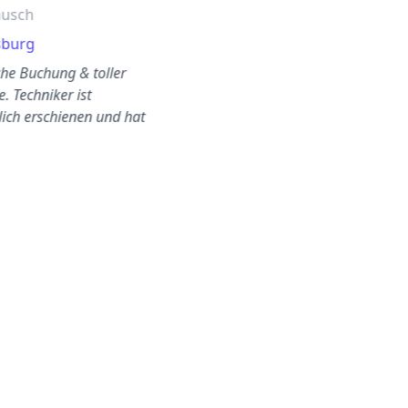
ausch
wechseln
sburg
Uhlenhorst
che Buchung & toller
Der Austausch meiner
e. Techniker ist
Scheibe dauerte weniger als
lich erschienen und hat
30 Minuten. Super bequem
saubere Arbeit g…
und zuverlässig!