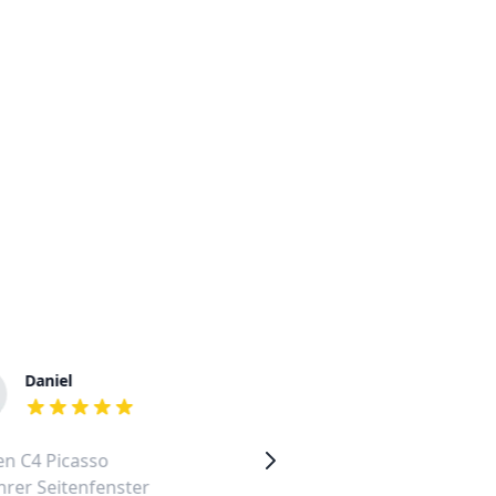
Daniel
Sabine
out of 5 stars
out of 5 stars
en C4 Picasso
Citroen Nemo vordere
hrer Seitenfenster
linke Seitenscheibe