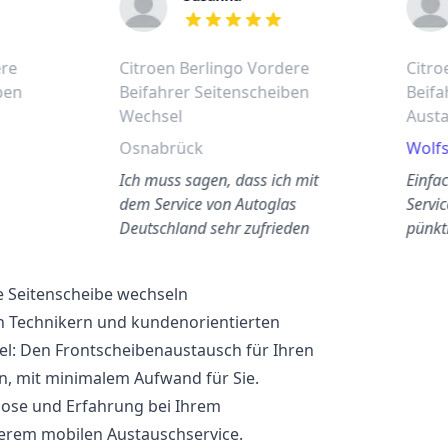
out of 5 stars
ere
Citroen Berlingo Vordere
Citro
ben
Beifahrer Seitenscheiben
Beifa
Wechsel
Aust
Osnabrück
Wolf
Ich muss sagen, dass ich mit
Einfa
dem Service von Autoglas
Servic
Deutschland sehr zufrieden
pünkt
bin.
eine 
ke Seitenscheibe wechseln
n Technikern und kundenorientierten
el: Den Frontscheibenaustausch für Ihren
n, mit minimalem Aufwand für Sie.
lose und Erfahrung bei Ihrem
erem mobilen Austauschservice.