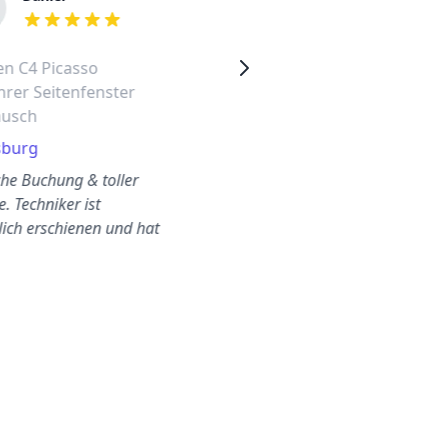
out of 5 stars
out of 5 stars
en C4 Picasso
Citroen Nemo vordere
hrer Seitenfenster
linke Seitenscheibe
ausch
wechseln
sburg
Uhlenhorst
che Buchung & toller
Der Austausch meiner
e. Techniker ist
Scheibe dauerte weniger als
lich erschienen und hat
30 Minuten. Super bequem
saubere Arbeit g…
und zuverlässig!