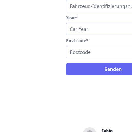
Year
*
Post code
*
Senden
Janus
Fabio