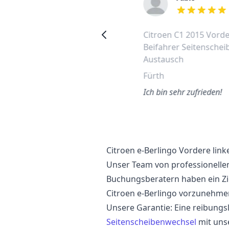
out of 5 stars
out of 5 stars
Peugeot 108 vordere linke
Citroen C1 2015 Vord
Seitenscheibe wechseln
Beifahrer Seitenschei
Austausch
Lankwitz
Fürth
So einfach. Man bekommt ein
ofortiges Angebot und bucht
Ich bin sehr zufrieden!
nline! Exzellenter Service von
Anfang an.
Citroen e-Berlingo Vordere lin
Unser Team von professionelle
Buchungsberatern haben ein Zi
Citroen e-Berlingo vorzunehme
Unsere Garantie: Eine reibungs
Seitenscheibenwechsel
mit uns