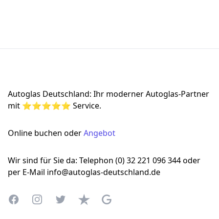
Footer
Autoglas Deutschland: Ihr moderner Autoglas-Partner
mit ⭐⭐⭐⭐⭐ Service.
Online buchen oder
Angebot
Wir sind für Sie da: Telephon (0) 32 221 096 344 oder
per E-Mail info@autoglas-deutschland.de
Facebook
Instagram
Twitter
Trustpilot
Google Business Profile