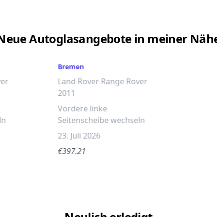
Neue Autoglasangebote in meiner Näh
Bremen
ver
Land Rover Range Rover
2011
Vordere linke
ln
Seitenscheibe wechseln
23. Juli 2026
€397.21
Neulich erledigt