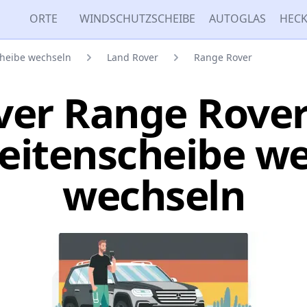
ORTE
WINDSCHUTZSCHEIBE
AUTOGLAS
HECK
cheibe wechseln
Land Rover
Range Rover
ver Range Rover
Seitenscheibe w
wechseln