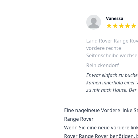
Vanessa
out of 5 stars
Land Rover Range Ro
vordere rechte
Seitenscheibe wechse
Reinickendorf
Es war einfach zu buchen
kamen innerhalb einer
zu mir nach Hause. Der
Techniker teilte s…
Eine nagelneue Vordere linke S
Range Rover
Wenn Sie eine neue vordere lin
Rover Range Rover benötigen, b