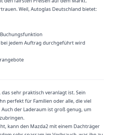
it den fairsten Preisen auf dem Markt.
rauen. Weil, Autoglas Deutschland bietet:
e-Buchungsfunktion
e bei jedem Auftrag durchgeführt wird
erangebote
 das sehr praktisch veranlagt ist. Sein
perfekt für Familien oder alle, die viel
 Auch der Laderaum ist groß genug, um
zubringen.
ht, kann den Mazda2 mit einem Dachträger
erdem sehr sparsam im Verbrauch, was ihn zu