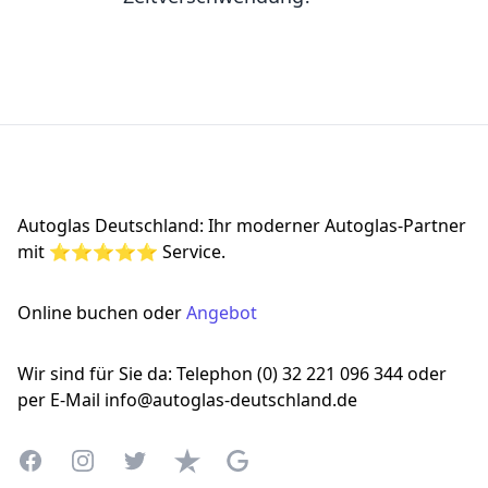
Footer
Autoglas Deutschland: Ihr moderner Autoglas-Partner
mit ⭐⭐⭐⭐⭐ Service.
Online buchen oder
Angebot
Wir sind für Sie da: Telephon (0) 32 221 096 344 oder
per E-Mail info@autoglas-deutschland.de
Facebook
Instagram
Twitter
Trustpilot
Google Business Profile