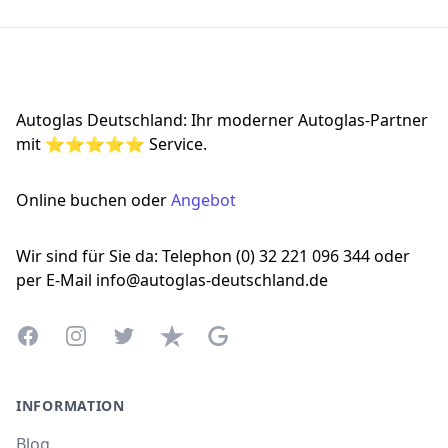
Footer
Autoglas Deutschland: Ihr moderner Autoglas-Partner
mit ⭐⭐⭐⭐⭐ Service.
Online buchen oder
Angebot
Wir sind für Sie da: Telephon (0) 32 221 096 344 oder
per E-Mail info@autoglas-deutschland.de
Facebook
Instagram
Twitter
Trustpilot
Google Business Profile
INFORMATION
Blog