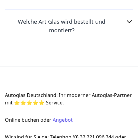
Welche Art Glas wird bestellt und
montiert?
Footer
Autoglas Deutschland: Ihr moderner Autoglas-Partner
mit ⭐⭐⭐⭐⭐ Service.
Online buchen oder
Angebot
Wir sind für Sie da: Telephon (0) 32 221 096 344 oder