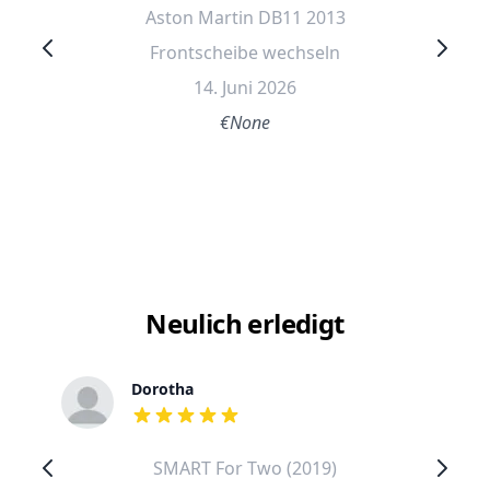
Aston Martin DB11 2013
Frontscheibe wechseln
14. Juni 2026
€None
Neulich erledigt
Dorotha
out of 5 stars
SMART For Two (2019)