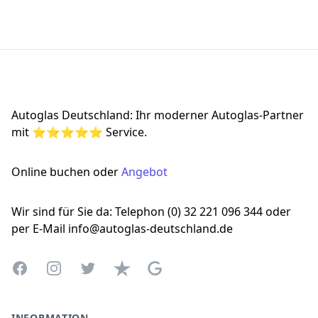
Footer
Autoglas Deutschland: Ihr moderner Autoglas-Partner
mit ⭐⭐⭐⭐⭐ Service.
Online buchen oder
Angebot
Wir sind für Sie da: Telephon (0) 32 221 096 344 oder
per E-Mail info@autoglas-deutschland.de
Facebook
Instagram
Twitter
Trustpilot
Google Business Profile
INFORMATION