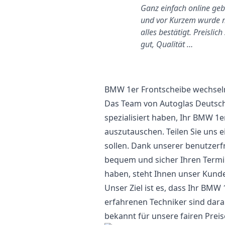
Münich
Ganz einfach online ge
s ist ganz einfach online zu
und vor Kurzem wurde 
buchen und sie kennen sich
alles bestätigt. Preislich
irklich aus.
gut, Qualität …
BMW 1er Frontscheibe wechsel
Das Team von Autoglas Deutschl
spezialisiert haben, Ihr BMW 1
auszutauschen. Teilen Sie uns e
sollen. Dank unserer benutzer
bequem und sicher Ihren Termi
haben, steht Ihnen unser Kund
Unser Ziel ist es, dass Ihr BMW
erfahrenen Techniker sind darauf
bekannt für unsere fairen Preise