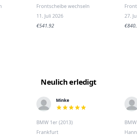
n
Frontscheibe wechseln
Fron
11. Juli 2026
27. J
€541.92
€840
Neulich erledigt
Minke
out of 5 stars
BMW 1er (2013)
BMW 
Frankfurt
Hann