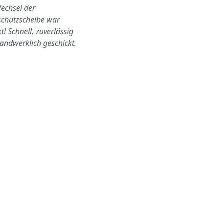
echsel der
Autoglas Deutschland GmbH
chutzscheibe war
hat meinen Steinschlag in de
t! Schnell, zuverlässig
Windschutzscheibe schnell
andwerklich geschickt.
und professionell…