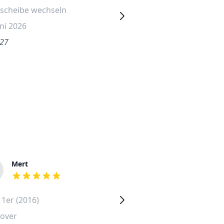
tscheibe wechseln
Frontscheibe wechseln
uni 2026
20. Juni 2026
.27
€590.03
Mert
Doris
out of 5 stars
out of 5 stars
1er (2016)
BMW 1er (2014)
over
Mannheim