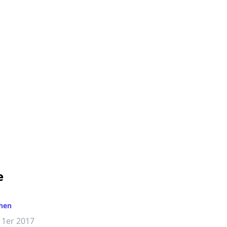
e
hen
Remscheid
1er 2017
BMW 1er 2018