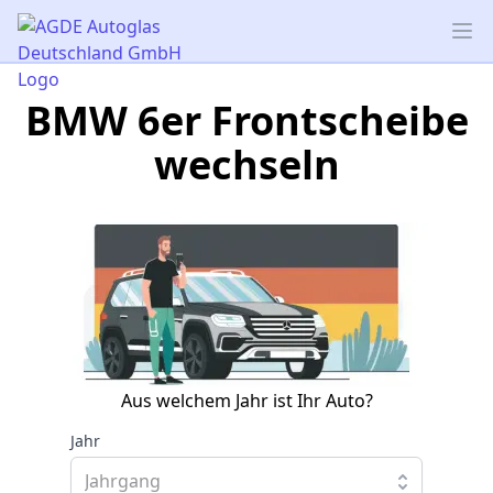
AGDE Autoglas Deutschland GmbH
Op
BMW 6er Frontscheibe
wechseln
Aus welchem Jahr ist Ihr Auto?
Jahr