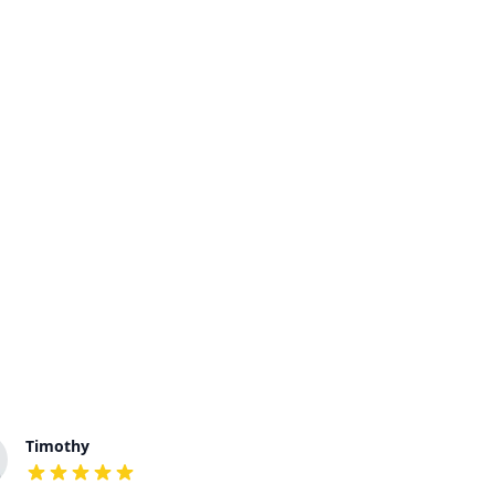
Timothy
Deborah
out of 5 stars
out of 5 stars