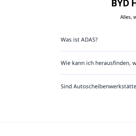
BYD H
Alles,
Was ist ADAS?
Wie kann ich herausfinden, 
Sind Autoscheibenwerkstätt
Footer