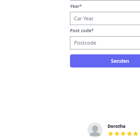
Year
*
Post code
*
Senden
Serhan
Dorotha
out of 5 stars
out of 5 stars