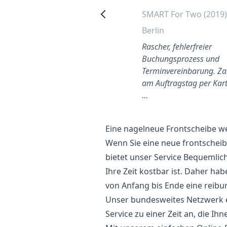
Mercedes Citan (2014)
SMART For Two (2019
Düsseldorf
Berlin
Freundlicher Monteur und
Rascher, fehlerfreier
Kundenservice war auch sehr
Buchungsprozess und
kommunikativ bzw
Terminvereinbarung. Z
undenorientiert.
am Auftragstag per Kart
…
Eine nagelneue Frontscheibe w
Wenn Sie eine neue frontscheib
bietet unser Service Bequemlich
Ihre Zeit kostbar ist. Daher ha
von Anfang bis Ende eine reibu
Unser bundesweites Netzwerk er
Service zu einer Zeit an, die Ihn