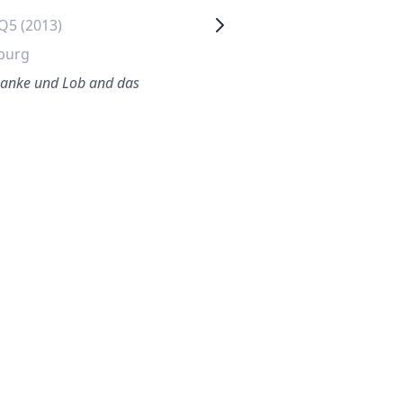
Q5 (2013)
Audi A5 (2023)
burg
Hamburg
anke und Lob and das
Gut gemacht!
.