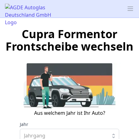
AGDE Autoglas Deutschland GmbH
Op
Cupra Formentor
Frontscheibe wechseln
Aus welchem Jahr ist Ihr Auto?
Jahr