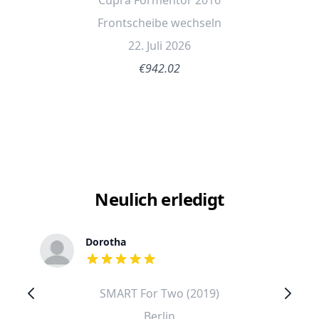
Cupra Formentor 2016
Frontscheibe wechseln
22. Juli 2026
€942.02
Neulich erledigt
Dorotha
out of 5 stars
SMART For Two (2019)
Berlin