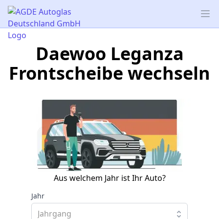
AGDE Autoglas Deutschland GmbH
Op
Daewoo Leganza
Frontscheibe wechseln
Aus welchem Jahr ist Ihr Auto?
Jahr