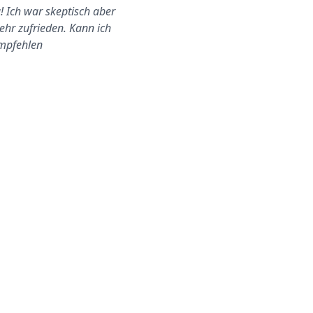
! Ich war skeptisch aber
Alles toll abgewickelt. Bester
sehr zufrieden. Kann ich
Preis
mpfehlen