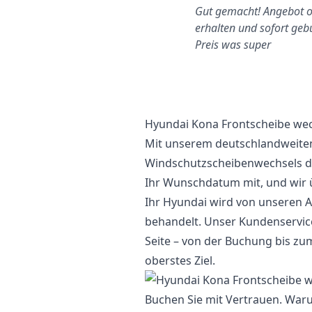
Alles wurde bequem über
Gut gemacht! Angebot o
hatsApp organisiert. Ich
erhalten und sofort geb
musste mich um nichts
Preis was super
kümmern.
Hyundai Kona Frontscheibe we
Mit unserem deutschlandweiten
Windschutzscheibenwechsels der
Ihr Wunschdatum mit, und wir
Ihr Hyundai wird von unseren A
behandelt. Unser Kundenservice
Seite – von der Buchung bis zum
oberstes Ziel.
Buchen Sie mit Vertrauen. Waru