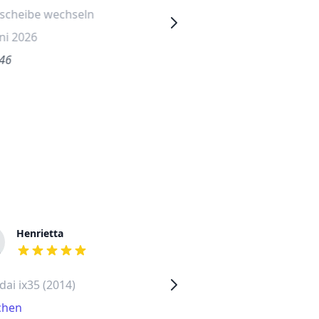
tscheibe wechseln
Frontscheibe wechseln
uni 2026
29. Juni 2026
.46
€1025.11
Henrietta
Doris
out of 5 stars
out of 5 stars
ai ix35 (2014)
Hyundai ix35 (2014)
hen
Hamburg