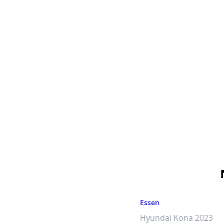
Solingen
Essen
Hyundai Kona 2020
Hyundai Kona 2023