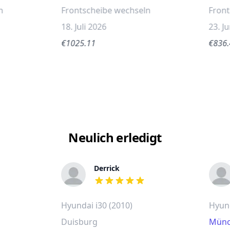
n
Frontscheibe wechseln
Fron
18. Juli 2026
23. J
€1025.11
€836
Neulich erledigt
Derrick
out of 5 stars
Hyundai i30 (2010)
Hyund
Duisburg
Münc