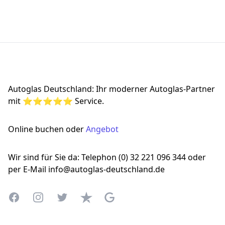
Footer
Autoglas Deutschland: Ihr moderner Autoglas-Partner
mit ⭐⭐⭐⭐⭐ Service.
Online buchen oder
Angebot
Wir sind für Sie da: Telephon (0) 32 221 096 344 oder
per E-Mail info@autoglas-deutschland.de
Facebook
Instagram
Twitter
Trustpilot
Google Business Profile