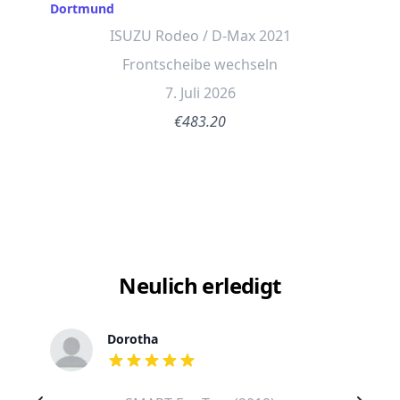
Dortmund
ISUZU Rodeo / D-Max 2021
Frontscheibe wechseln
7. Juli 2026
€483.20
Neulich erledigt
Dorotha
out of 5 stars