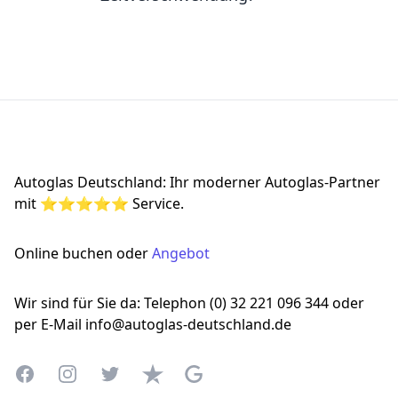
Footer
Autoglas Deutschland: Ihr moderner Autoglas-Partner
mit ⭐⭐⭐⭐⭐ Service.
Online buchen oder
Angebot
Wir sind für Sie da: Telephon (0) 32 221 096 344 oder
per E-Mail info@autoglas-deutschland.de
Facebook
Instagram
Twitter
Trustpilot
Google Business Profile