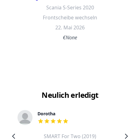
Scania S-Series 2020
Frontscheibe wechseln
22. Mai 2026
€None
Neulich erledigt
Dorotha
out of 5 stars
SMART For Two (2019)