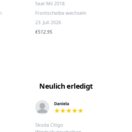
Seat Mii 2018
n
Frontscheibe wechseln
23. Juli 2026
€512.95
Neulich erledigt
Daniela
out of 5 stars
)
Skoda Citigo