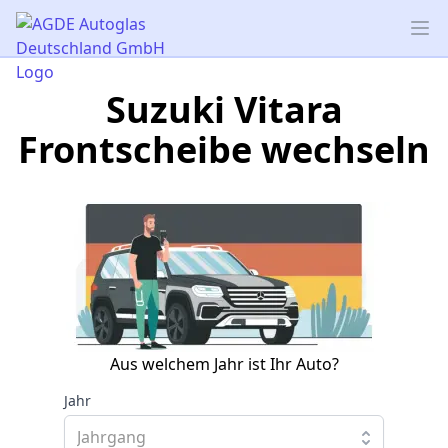
AGDE Autoglas Deutschland GmbH
Op
Suzuki Vitara
Frontscheibe wechseln
Aus welchem Jahr ist Ihr Auto?
Jahr