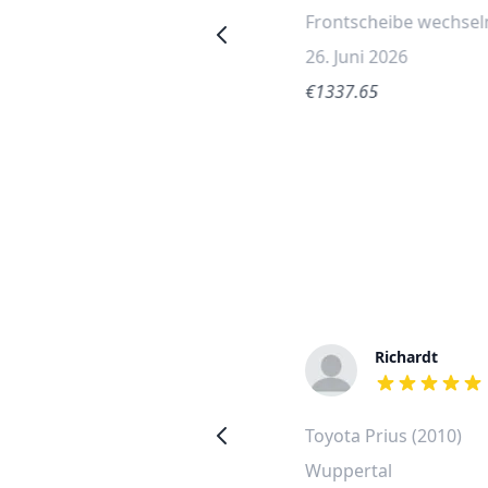
Frontscheibe wechseln
Frontscheibe wechsel
8. Juli 2026
26. Juni 2026
€1202.96
€1337.65
Udo
Richardt
out of 5 stars
out of 5 stars
Toyota Prius Frontscheibe
Toyota Prius (2010)
wechseln
Wuppertal