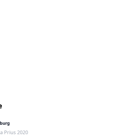
e
burg
Berlin
a Prius 2020
Toyota Prius 2011