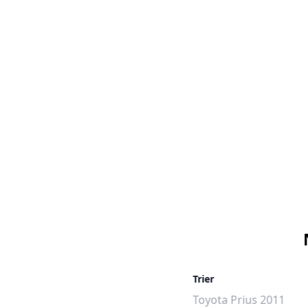
Hamm
Trier
Toyota Prius 2020
Toyota Prius 2011