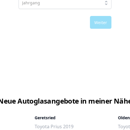
Weiter
Neue Autoglasangebote in meiner Näh
Geretsried
Olden
Toyota Prius 2019
Toyot