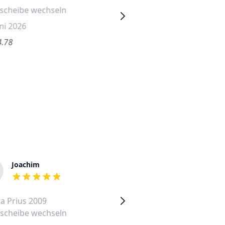
tscheibe wechseln
Frontscheibe wechseln
uni 2026
7. Juli 2026
4.78
€1310.24
Joachim
Udo
out of 5 stars
out of 5 stars
a Prius 2009
Toyota Prius Frontscheibe
tscheibe wechseln
wechseln