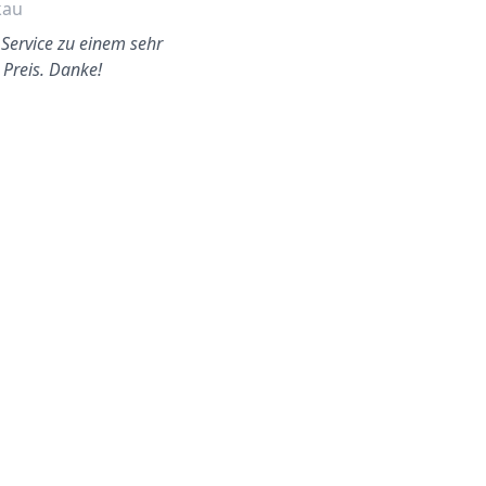
kau
Günzburg
 Service zu einem sehr
Schnell und unkompliziert.
 Preis. Danke!
Danke