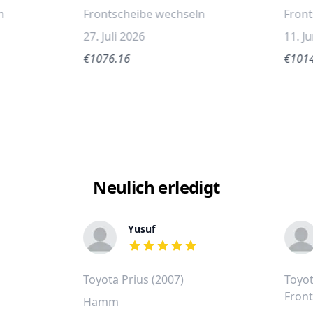
n
Frontscheibe wechseln
Fron
27. Juli 2026
11. J
€1076.16
€101
Neulich erledigt
Yusuf
out of 5 stars
Toyota Prius (2007)
Toyot
Fron
Hamm