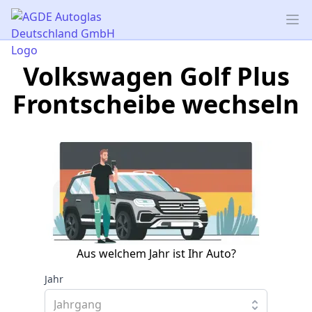
AGDE Autoglas Deutschland GmbH
Op
Volkswagen Golf Plus
Frontscheibe wechseln
Aus welchem Jahr ist Ihr Auto?
Jahr